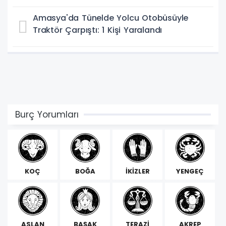
Amasya'da Tünelde Yolcu Otobüsüyle
Traktör Çarpıştı: 1 Kişi Yaralandı
Burç Yorumları
KOÇ
BOĞA
İKİZLER
YENGEÇ
ASLAN
BAŞAK
TERAZİ
AKREP