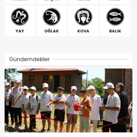
YAY
OĞLAK
KOVA
BALIK
Gündemdekiler