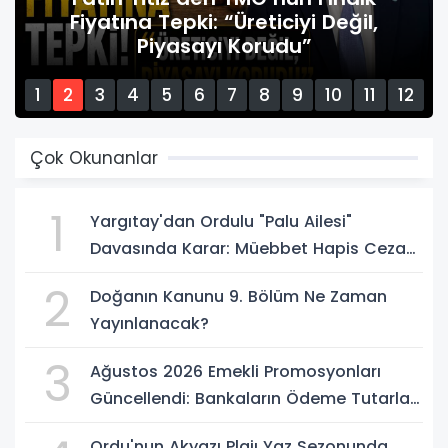
l,
6 Ağustos 2026 Günlük Burç
Yorumları Neler Söylüyor?
1
2
3
4
5
6
7
8
9
10
11
12
13
14
15
Çok Okunanlar
1
Yargıtay'dan Ordulu "Palu Ailesi"
Davasında Karar: Müebbet Hapis Cezası
Onandı
2
Doğanın Kanunu 9. Bölüm Ne Zaman
Yayınlanacak?
3
Ağustos 2026 Emekli Promosyonları
Güncellendi: Bankaların Ödeme Tutarları
Belli Oldu
Ordu'nun Akyazı Plajı Yaz Sezonunda