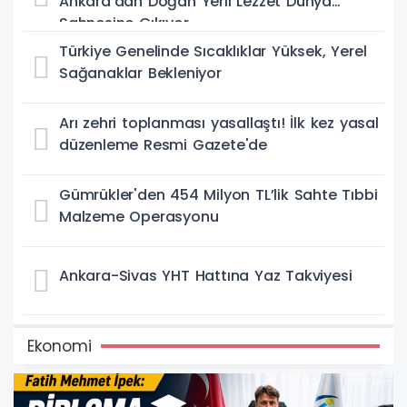
Ankara’dan Doğan Yerli Lezzet Dünya
Sahnesine Çıkıyor
Türkiye Genelinde Sıcaklıklar Yüksek, Yerel
Sağanaklar Bekleniyor
Arı zehri toplanması yasallaştı! İlk kez yasal
düzenleme Resmi Gazete'de
Gümrükler'den 454 Milyon TL’lik Sahte Tıbbi
Malzeme Operasyonu
Ankara-Sivas YHT Hattına Yaz Takviyesi
Ekonomi